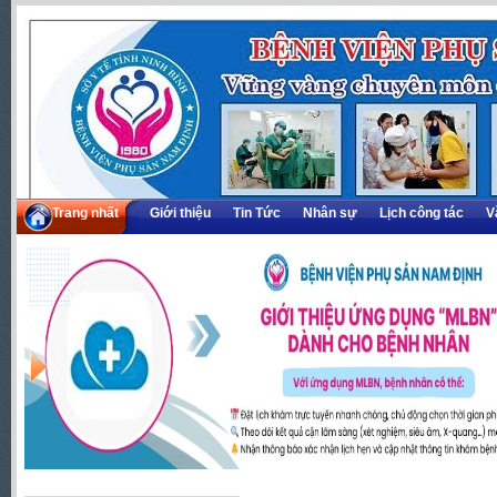
Trang nhất
Giới thiệu
Tin Tức
Nhân sự
Lịch công tác
V