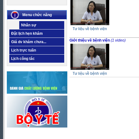
Menu chức năng
Nhân sự
Tư liệu về bệnh viện
Đặt lịch hẹn khám
Giới thiệu về bệnh viện
(1 video)
Giá dv khám chưa...
Lịch trực tuần
Lịch công tác
Tư liệu về bệnh viện