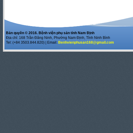
Bản quyền © 2016. Bệnh viện phụ sản tỉnh Nam Định
Địa chỉ: 168 Trần Đăng Ninh, Phường Nam Định, Tỉnh Ninh Bình
Tel: (+84 3503.844.820) | Email:
Benhvienphusan168@gmail.com