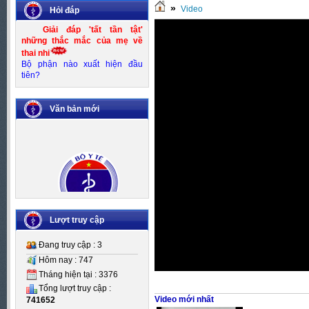
»
Video
Hỏi đáp
Lỗi file, xin chọn video khác
Giải đáp 'tất tần tật'
những thắc mắc của mẹ về
thai nhi
Bộ phận nào xuất hiện đầu
tiên?
Văn bản mới
Số:
Số 83/KH-UBND
Tên:
(Kế hoạch thực hiện Đề án
Kiểm soát mất cân bằng giới
Lượt truy cập
tính khi sinh giai đoạn 2016-
2020)
Đang truy cập : 3
Ngày BH: (25/10/2016)
Hôm nay : 747
Tháng hiện tại : 3376
Tổng lượt truy cập :
Video mới nhất
741652