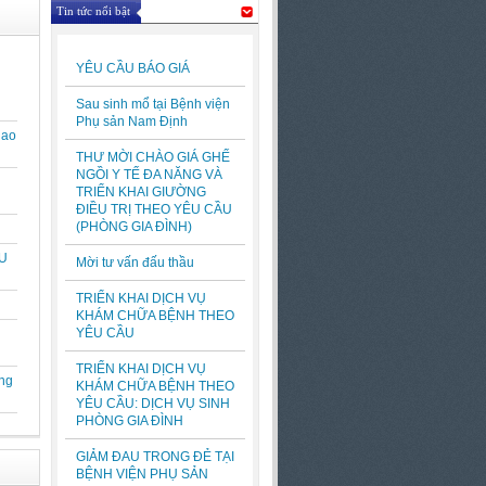
Tin tức nổi bật
YÊU CẦU BÁO GIÁ
Sau sinh mổ tại Bệnh viện
Phụ sản Nam Định
hao
THƯ MỜI CHÀO GIÁ GHẾ
NGỒI Y TẾ ĐA NĂNG VÀ
TRIỂN KHAI GIƯỜNG
ĐIỀU TRỊ THEO YÊU CẦU
(PHÒNG GIA ĐÌNH)
U
Mời tư vấn đấu thầu
TRIỂN KHAI DỊCH VỤ
KHÁM CHỮA BỆNH THEO
YÊU CẦU
TRIỂN KHAI DỊCH VỤ
ng
KHÁM CHỮA BỆNH THEO
YÊU CẦU: DỊCH VỤ SINH
PHÒNG GIA ĐÌNH
GIẢM ĐAU TRONG ĐẺ TẠI
BỆNH VIỆN PHỤ SẢN