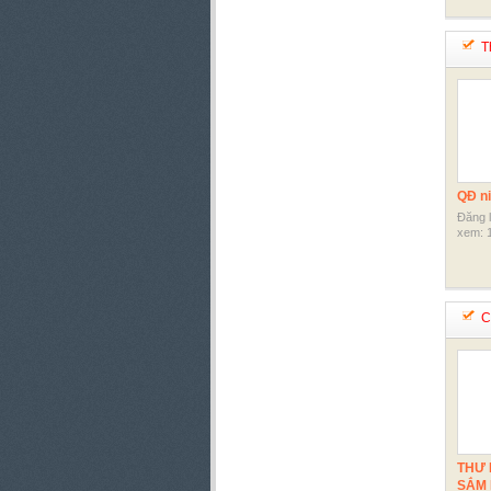
Th
QĐ ni
Đăng 
xem: 1
Cô
THƯ 
SẮM 