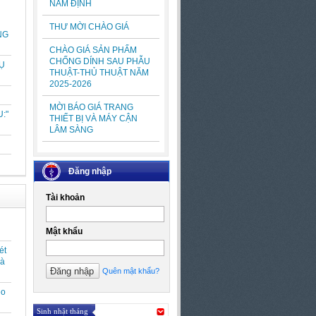
NAM ĐỊNH
THƯ MỜI CHÀO GIÁ
NG
CHÀO GIÁ SẢN PHẨM
CHỐNG DÍNH SAU PHẪU
Ụ
THUẬT-THỦ THUẬT NĂM
2025-2026
MỜI BÁO GIÁ TRANG
:"
THIẾT BỊ VÀ MÁY CẬN
LÂM SÀNG
Đăng nhập
Tài khoản
Mật khẩu
ét
và
Quên mật khẩu?
eo
Sinh nhật tháng