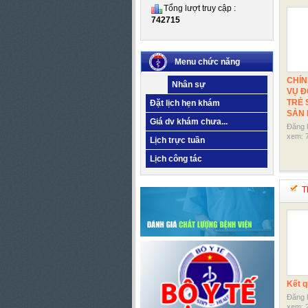
Tổng lượt truy cập :
742715
Menu chức năng
CHÍN
Nhân sự
VỤ Đ
TRẺ 
Đặt lịch hẹn khám
SẢN 
Giá dv khám chưa...
Đăng 
xem: 7
Lịch trực tuần
Lịch công tác
Th
Kết q
Đăng 
xem: 2