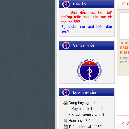
Ti
Hỏi đáp
Giải đáp 'tất tần tật'
những thắc mắc của mẹ về
thai nhi
Bộ phận nào xuất hiện đầu
tiên?
THƯ 
Văn bản mới
SẮM 
PHÁT
Đăng 
xem: 6
Số:
Số 83/KH-UBND
Tên:
(Kế hoạch thực hiện Đề án
Kiểm soát mất cân bằng giới
Lượt truy cập
tính khi sinh giai đoạn 2016-
2020)
Đang truy cập : 4
Ngày BH: (25/10/2016)
•
Máy chủ tìm kiếm : 1
•
Khách viếng thăm : 3
Hôm nay : 211
C
Tháng hiện tại : 4439