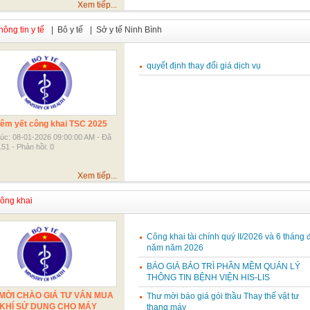
Xem tiếp...
ông tin y tế
| Bô y tế
| Sở y tế Ninh Bình
quyết định thay đổi giá dịch vụ
êm yết công khai TSC 2025
lúc: 08-01-2026 09:00:00 AM - Đã
51 - Phản hồi: 0
Xem tiếp...
ng khai
Công khai tài chính quý II/2026 và 6 tháng 
năm năm 2026
BÁO GIÁ BẢO TRÌ PHẦN MỀM QUẢN LÝ
THÔNG TIN BỆNH VIỆN HIS-LIS
MỜI CHÀO GIÁ TƯ VẤN MUA
Thư mời báo giá gói thầu Thay thế vật tư
KHÍ SỬ DỤNG CHO MÁY
thang máy