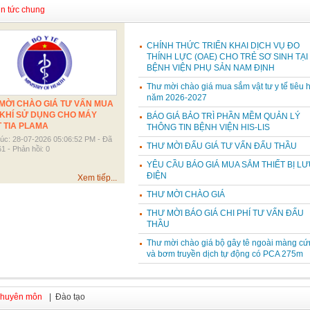
n tức chung
CHÍNH THỨC TRIỂN KHAI DỊCH VỤ ĐO
THÍNH LỰC (OAE) CHO TRẺ SƠ SINH TẠI
BỆNH VIỆN PHỤ SẢN NAM ĐỊNH
Thư mời chào giá mua sắm vật tư y tế tiêu 
năm 2026-2027
MỜI CHÀO GIÁ TƯ VẤN MUA
KHÍ SỬ DỤNG CHO MÁY
BÁO GIÁ BẢO TRÌ PHẦN MỀM QUẢN LÝ
 TIA PLAMA
THÔNG TIN BỆNH VIỆN HIS-LIS
lúc: 28-07-2026 05:06:52 PM - Đã
THƯ MỜI ĐẤU GIÁ TƯ VẤN ĐẤU THẦU
1 - Phản hồi: 0
YÊU CẦU BÁO GIÁ MUA SẮM THIẾT BỊ LƯ
ĐIỆN
Xem tiếp...
THƯ MỜI CHÀO GIÁ
THƯ MỜI BÁO GIÁ CHI PHÍ TƯ VẤN ĐẤU
THẦU
Thư mời chào giá bộ gây tê ngoài màng cứ
và bơm truyền dịch tự động có PCA 275m
huyên môn
| Đào tạo