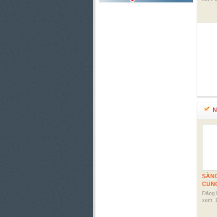
Ng
SÀNG
CUN
Đăng 
xem: 1