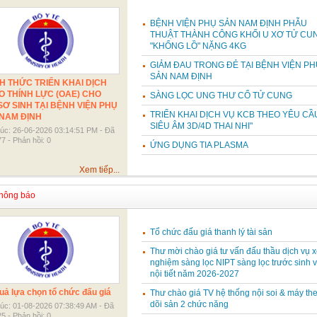
BỆNH VIỆN PHỤ SẢN NAM ĐỊNH PHẪU
THUẬT THÀNH CÔNG KHỐI U XƠ TỬ CU
"KHỔNG LỒ" NẶNG 4KG
GIẢM ĐAU TRONG ĐẺ TẠI BỆNH VIỆN PH
SẢN NAM ĐỊNH
H THỨC TRIỂN KHAI DỊCH
O THÍNH LỰC (OAE) CHO
SÀNG LỌC UNG THƯ CỔ TỬ CUNG
SƠ SINH TẠI BỆNH VIỆN PHỤ
TRIỂN KHAI DỊCH VỤ KCB THEO YÊU CẦU
NAM ĐỊNH
SIÊU ÂM 3D/4D THAI NHI"
lúc: 26-06-2026 03:14:51 PM - Đã
7 - Phản hồi: 0
ỨNG DỤNG TIA PLASMA
Xem tiếp...
ông báo
Tổ chức đấu giá thanh lý tài sản
Thư mời chào giá tư vấn đấu thầu dịch vụ x
nghiệm sàng lọc NIPT sàng lọc trước sinh 
nội tiết năm 2026-2027
uả lựa chọn tổ chức đấu giá
Thư chào giá TV hệ thống nội soi & máy th
dõi sản 2 chức năng
lúc: 01-08-2026 07:38:49 AM - Đã
5 - Phản hồi: 0