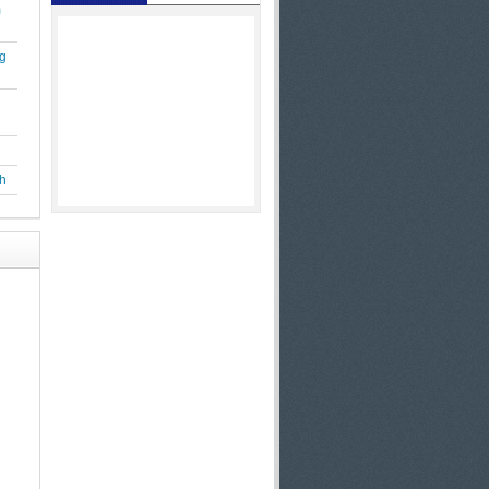
m
g
h