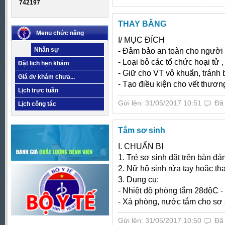
742197
THAY BĂNG
Menu chức năng
I/ MỤC ĐÍCH
Nhân sự
- Đảm bảo an toàn cho người
- Loại bỏ các tổ chức hoại tử , 
Đặt lịch hẹn khám
- Giữ cho VT vô khuẩn, tránh b
Giá dv khám chưa...
- Tạo điều kiện cho vết thươn
Lịch trực tuần
Gửi lên: 31/05/2017 10:51
Đã
Lịch công tác
Tắm sơ sinh
I. CHUẨN BỊ
1. Trẻ sơ sinh đặt trên bàn đả
2. Nữ hộ sinh rửa tay hoặc t
3. Dụng cụ:
- Nhiệt độ phòng tắm 28độC 
- Xà phòng, nước tắm cho sơ 
Gửi lên: 31/05/2017 10:50
Đã