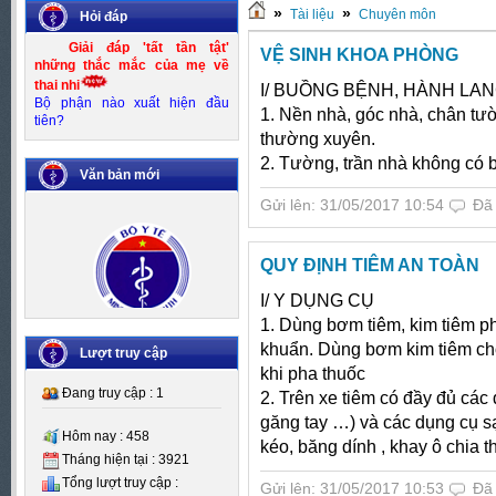
»
»
Tài liệu
Chuyên môn
Hỏi đáp
Giải đáp 'tất tần tật'
VỆ SINH KHOA PHÒNG
những thắc mắc của mẹ về
thai nhi
I/ BUỒNG BỆNH, HÀNH LA
Bộ phận nào xuất hiện đầu
1. Nền nhà, góc nhà, chân tươ
tiên?
thường xuyên.
2. Tường, trần nhà không có b
Văn bản mới
Gửi lên: 31/05/2017 10:54
Đã
QUY ĐỊNH TIÊM AN TOÀN
I/ Y DỤNG CỤ
Số:
Số 83/KH-UBND
1. Dùng bơm tiêm, kim tiêm phù
Tên:
(Kế hoạch thực hiện Đề án
khuẩn. Dùng bơm kim tiêm cho t
Kiểm soát mất cân bằng giới
Lượt truy cập
tính khi sinh giai đoạn 2016-
khi pha thuốc
2020)
Đang truy cập : 1
2. Trên xe tiêm có đầy đủ các
Ngày BH: (25/10/2016)
găng tay …) và các dụng cụ 
Hôm nay : 458
kéo, băng dính , khay ô chia t
Tháng hiện tại : 3921
Tổng lượt truy cập :
Gửi lên: 31/05/2017 10:53
Đã