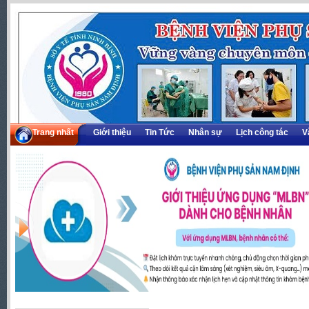
Trang nhất
Giới thiệu
Tin Tức
Nhân sự
Lịch công tác
V