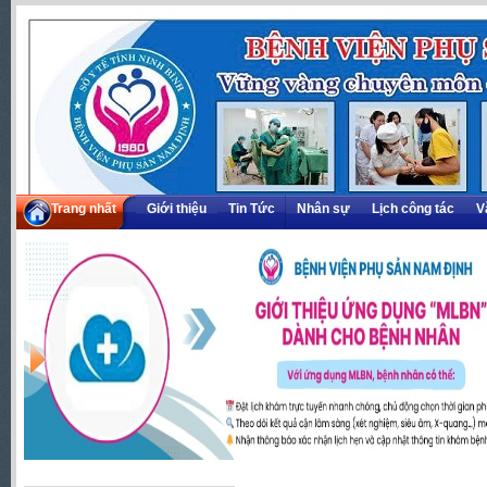
Trang nhất
Giới thiệu
Tin Tức
Nhân sự
Lịch công tác
V