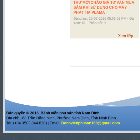
THƯ MỜI CHÀO GIÁ TƯ VẤN MUA
SẮM KHÍ SỬ DỤNG CHO MÁY
PHÁT TIA PLAMA
Đăng lúc: 28-07-2026 05:06:52 PM - Đã
xem: 61 - Phản hồi: 0
Xem tiếp...
Bản quyền © 2016. Bệnh viện phụ sản tỉnh Nam Định
Địa chỉ: 168 Trần Đăng Ninh, Phường Nam Định, Tỉnh Ninh Bình
Tel: (+84 3503.844.820) | Email:
Benhvienphusan168@gmail.com