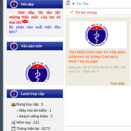
»
Tin Tức
Hỏi đáp
Giải đáp 'tất tần tật'
Tin tức chung
những thắc mắc của mẹ về
thai nhi
Bộ phận nào xuất hiện đầu
tiên?
Văn bản mới
THƯ MỜI CHÀO GIÁ TƯ VẤN MUA
SẮM KHÍ SỬ DỤNG CHO MÁY
PHÁT TIA PLAMA
Đăng lúc: 28-07-2026 05:06:52 PM - Đã
xem: 61 - Phản hồi: 0
Xem tiếp...
Số:
Số 83/KH-UBND
Tên:
(Kế hoạch thực hiện Đề án
Kiểm soát mất cân bằng giới
Lượt truy cập
tính khi sinh giai đoạn 2016-
2020)
Đang truy cập : 3
Ngày BH: (25/10/2016)
•
Máy chủ tìm kiếm : 1
•
Khách viếng thăm : 2
Hôm nay : 221
Tháng hiện tại : 6273