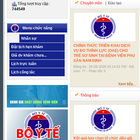
Chuyên môn
| Đào tạo
Tổng lượt truy cập :
744549
Menu chức năng
Nhân sự
CHÍNH THỨC TRIỂN KHAI DỊCH
Đặt lịch hẹn khám
VỤ ĐO THÍNH LỰC (OAE) CHO
Giá dv khám chưa...
TRẺ SƠ SINH TẠI BỆNH VIỆN PHỤ
SẢN NAM ĐỊNH
Lịch trực tuần
Đăng lúc: 26-06-2026 03:14:51 PM - Đã
xem: 77 - Phản hồi: 0
Lịch công tác
Xem tiếp...
Thông báo
Kết quả lựa chọn tổ chức đấu giá