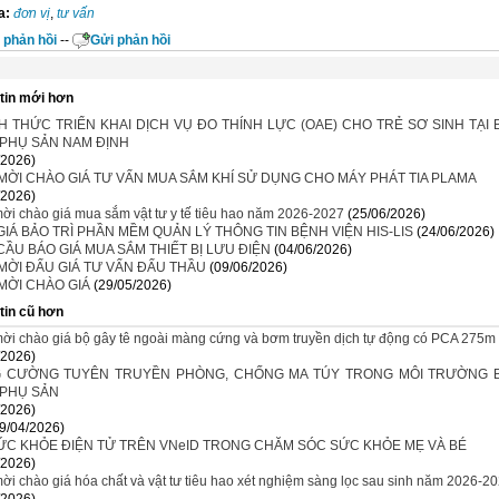
a:
đơn vị
,
tư vấn
phản hồi
--
Gửi phản hồi
tin mới hơn
H THỨC TRIỂN KHAI DỊCH VỤ ĐO THÍNH LỰC (OAE) CHO TRẺ SƠ SINH TẠI
 PHỤ SẢN NAM ĐỊNH
/2026)
MỜI CHÀO GIÁ TƯ VẤN MUA SẮM KHÍ SỬ DỤNG CHO MÁY PHÁT TIA PLAMA
/2026)
ời chào giá mua sắm vật tư y tế tiêu hao năm 2026-2027
(25/06/2026)
GIÁ BẢO TRÌ PHẦN MỀM QUẢN LÝ THÔNG TIN BỆNH VIỆN HIS-LIS
(24/06/2026)
CẦU BÁO GIÁ MUA SẮM THIẾT BỊ LƯU ĐIỆN
(04/06/2026)
MỜI ĐẤU GIÁ TƯ VẤN ĐẤU THẦU
(09/06/2026)
MỜI CHÀO GIÁ
(29/05/2026)
tin cũ hơn
ời chào giá bộ gây tê ngoài màng cứng và bơm truyền dịch tự động có PCA 275m
/2026)
 CƯỜNG TUYÊN TRUYỀN PHÒNG, CHỐNG MA TÚY TRONG MÔI TRƯỜNG 
 PHỤ SẢN
/2026)
9/04/2026)
ỨC KHỎE ĐIỆN TỬ TRÊN VNeID TRONG CHĂM SÓC SỨC KHỎE MẸ VÀ BÉ
/2026)
ời chào giá hóa chất và vật tư tiêu hao xét nghiệm sàng lọc sau sinh năm 2026-2
/2026)