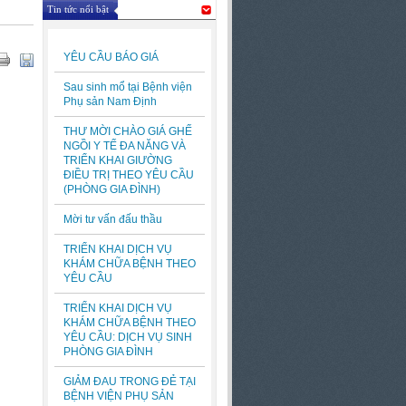
Tin tức nổi bật
YÊU CẦU BÁO GIÁ
Sau sinh mổ tại Bệnh viện
Phụ sản Nam Định
THƯ MỜI CHÀO GIÁ GHẾ
NGỒI Y TẾ ĐA NĂNG VÀ
TRIỂN KHAI GIƯỜNG
ĐIỀU TRỊ THEO YÊU CẦU
(PHÒNG GIA ĐÌNH)
Mời tư vấn đấu thầu
TRIỂN KHAI DỊCH VỤ
KHÁM CHỮA BỆNH THEO
YÊU CẦU
TRIỂN KHAI DỊCH VỤ
KHÁM CHỮA BỆNH THEO
YÊU CẦU: DỊCH VỤ SINH
PHÒNG GIA ĐÌNH
GIẢM ĐAU TRONG ĐẺ TẠI
BỆNH VIỆN PHỤ SẢN