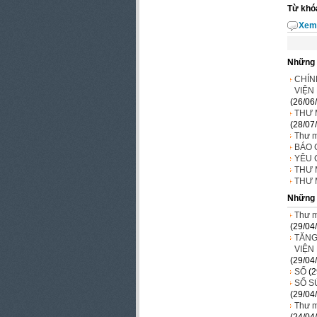
Từ khó
Xem 
Những 
CHÍN
VIỆN
(26/06
THƯ 
(28/07
Thư m
BÁO 
YÊU 
THƯ 
THƯ 
Những 
Thư m
(29/04
TĂNG
VIỆN
(29/04
SỔ
(2
SỔ S
(29/04
Thư m
(24/04