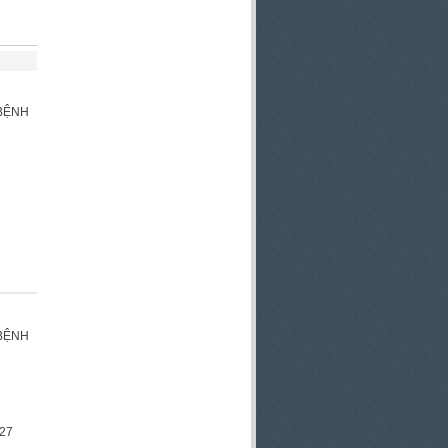
 BỆNH
BỆNH
027