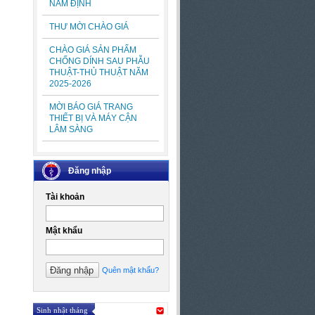
NAM ĐỊNH
THƯ MỜI CHÀO GIÁ
CHÀO GIÁ SẢN PHẨM
CHỐNG DÍNH SAU PHẪU
THUẬT-THỦ THUẬT NĂM
2025-2026
MỜI BÁO GIÁ TRANG
THIẾT BỊ VÀ MÁY CẬN
LÂM SÀNG
Đăng nhập
Tài khoản
Mật khẩu
Quên mật khẩu?
Sinh nhật tháng