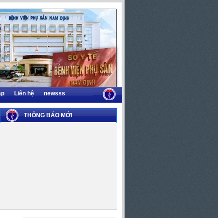
áp
Liên hệ
newsss
THÔNG BÁO MỚI