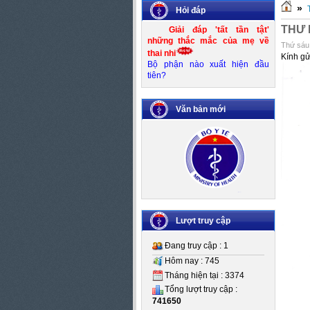
»
Hỏi đáp
THƯ 
Giải đáp 'tất tần tật'
những thắc mắc của mẹ về
Thứ sáu 
thai nhi
Kính gử
Bộ phận nào xuất hiện đầu
tiên?
Văn bản mới
Số:
Số 83/KH-UBND
Tên:
(Kế hoạch thực hiện Đề án
Kiểm soát mất cân bằng giới
Lượt truy cập
tính khi sinh giai đoạn 2016-
2020)
Đang truy cập : 1
Ngày BH: (25/10/2016)
Hôm nay : 745
Tháng hiện tại : 3374
Tổng lượt truy cập :
741650