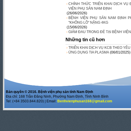
CHÍNH THỨC TRIỂN KHAI DỊCH VỤ 
VIỆN PHỤ SẢN NAM ĐỊNH
(26/06/2026)
BỆNH VIỆN PHỤ SẢN NAM ĐỊNH 
"KHỔNG LỒ" NẶNG 4KG
(15/06/2026)
GIẢM ĐAU TRONG ĐẺ TẠI BỆNH VIỆ
Những tin cũ hơn
TRIỂN KHAI DỊCH VỤ KCB THEO YÊU 
ỨNG DỤNG TIA PLASMA
(06/01/2025)
Bản quyền © 2016. Bệnh viện phụ sản tỉnh Nam Định
Địa chỉ: 168 Trần Đăng Ninh, Phường Nam Định, Tỉnh Ninh Bình
Tel: (+84 3503.844.820) | Email:
Benhvienphusan168@gmail.com