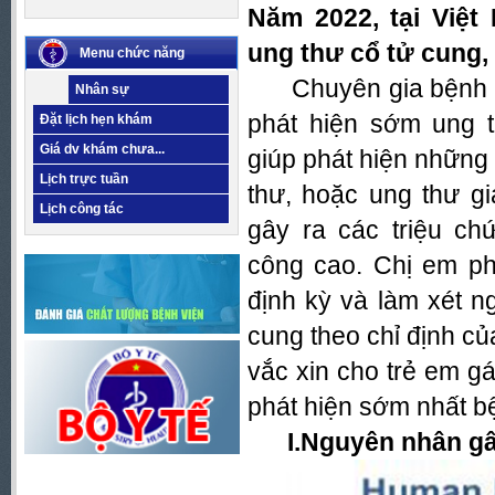
Năm 2022, tại Việ
ung thư cổ tử cung,
Menu chức năng
Chuyên gia bệnh vi
Nhân sự
phát hiện sớm ung t
Đặt lịch hẹn khám
Giá dv khám chưa...
giúp phát hiện những 
Lịch trực tuần
thư, hoặc ung thư g
Lịch công tác
gây ra các triệu ch
công cao. Chị em p
định kỳ và làm xét n
cung theo chỉ định củ
vắc xin cho trẻ em gá
phát hiện sớm nhất b
I.Nguyên nhân gây