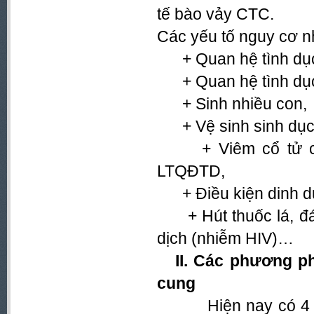
tế bào vảy CTC.
Các yếu tố nguy cơ 
+ Quan hệ tình dụ
+ Quan hệ tình dục 
+ Sinh nhiều con,
+ Vệ sinh sinh dục
+ Viêm cổ tử cun
LTQĐTD,
+ Điều kiện dinh dưỡ
+ Hút thuốc lá, đái
dịch (nhiễm HIV)…
II. Các phương ph
cung
Hiện nay có 4 ph