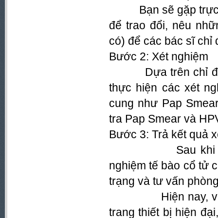
Bạn sẽ gặp trực ti
để trao đổi, nêu nh
có) để các bác sĩ chỉ
Bước 2: Xét nghiệm
Dựa trên chỉ định 
thực hiện các xét n
cung như Pap Smear,
tra Pap Smear và HPV
Bước 3: Trả kết quả 
Sau khi nhận c
nghiệm tế bào cổ tử c
trạng và tư vấn phòng
Hiện nay, với sự
trang thiết bị hiện đạ