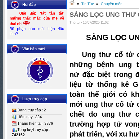
»
»
Tin Tức
Chuyên môn
Hỏi đáp
SÀNG LỌC UNG THƯ 
Giải đáp 'tất tần tật'
những thắc mắc của mẹ về
Thứ tư - 16/07/2025 11:02
thai nhi
Bộ phận nào xuất hiện đầu
tiên?
SÀNG LỌC U
Văn bản mới
Ung thư cổ tử cu
những bệnh ung t
nữ đặc biệt trong đ
liệu từ thống kê 
Số:
Số 83/KH-UBND
toàn thế giới có 
Tên:
(Kế hoạch thực hiện Đề án
Kiểm soát mất cân bằng giới
Lượt truy cập
mới ung thư cổ tử 
tính khi sinh giai đoạn 2016-
2020)
Đang truy cập : 2
chết do ung thư c
Ngày BH: (24/10/2016)
Hôm nay : 834
trường hợp tử von
Tháng hiện tại : 3876
Tổng lượt truy cập :
phát triển, với xu h
742152