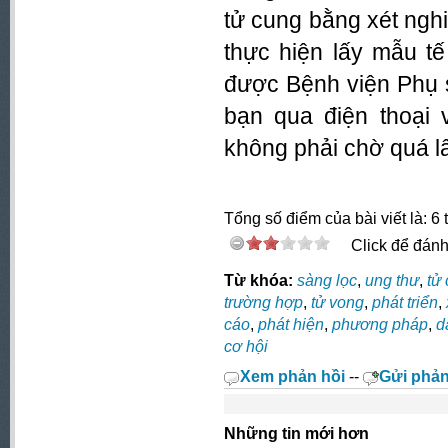
tử cung bằng xét ng
thực hiện lấy mẫu t
được Bệnh viện Phụ 
bạn qua điện thoại 
không phải chờ quá l
Tổng số điểm của bài viết là: 6 
Click để đánh 
Từ khóa:
sàng lọc
,
ung thư
,
tử
trường hợp
,
tử vong
,
phát triển
,
cáo
,
phát hiện
,
phương pháp
,
d
cơ hội
Xem phản hồi
--
Gửi phản
Những tin mới hơn