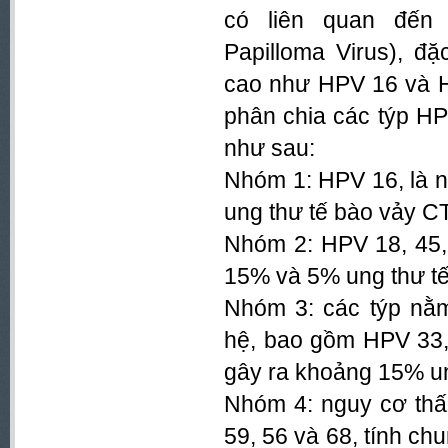
có liên quan đến
Papilloma Virus), đ
cao như HPV 16 và H
phân chia các týp H
như sau:
Nhóm 1: HPV 16, là 
ung thư tế bào vảy C
Nhóm 2: HPV 18, 45,
15% và 5% ung thư t
Nhóm 3: các týp nằ
hệ, bao gồm HPV 33, 
gây ra khoảng 15% un
Nhóm 4: nguy cơ thấ
59, 56 và 68, tính c