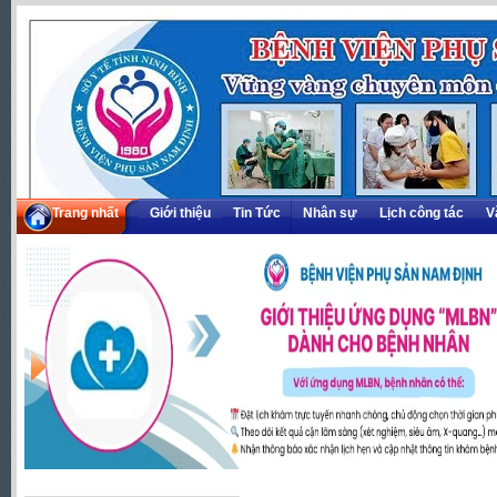
Trang nhất
Giới thiệu
Tin Tức
Nhân sự
Lịch công tác
V