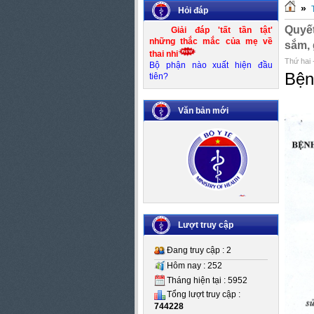
»
Hỏi đáp
Quyết
Giải đáp 'tất tần tật'
những thắc mắc của mẹ về
sắm, 
thai nhi
Thứ hai 
Bộ phận nào xuất hiện đầu
Bện
tiên?
Văn bản mới
Số:
Số 83/KH-UBND
Tên:
(Kế hoạch thực hiện Đề án
Kiểm soát mất cân bằng giới
Lượt truy cập
tính khi sinh giai đoạn 2016-
2020)
Đang truy cập : 2
Ngày BH: (25/10/2016)
Hôm nay : 252
Tháng hiện tại : 5952
Tổng lượt truy cập :
744228