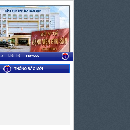
áp
Liên hệ
newsss
THÔNG BÁO MỚI