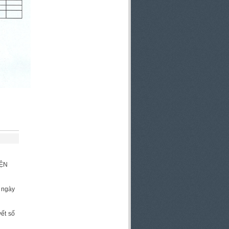
IỆN
ừ ngày
ết số