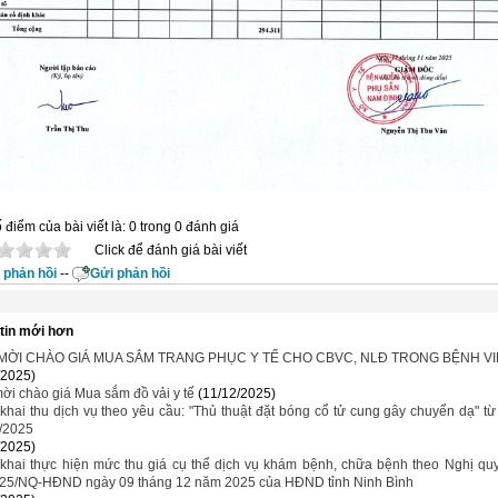
 điểm của bài viết là: 0 trong 0 đánh giá
Click để đánh giá bài viết
phản hồi
--
Gửi phản hồi
tin mới hơn
MỜI CHÀO GIÁ MUA SẮM TRANG PHỤC Y TẾ CHO CBVC, NLĐ TRONG BỆNH V
/2025)
ời chào giá Mua sắm đồ vải y tế
(11/12/2025)
 khai thu dịch vụ theo yêu cầu: "Thủ thuật đặt bóng cổ tử cung gây chuyển dạ" t
/2025
/2025)
 khai thực hiện mức thu giá cụ thể dịch vụ khám bệnh, chữa bệnh theo Nghị quy
25/NQ-HĐND ngày 09 tháng 12 năm 2025 của HĐND tỉnh Ninh Bình