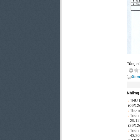
Tổng số
Xem 
Những 
THƯ 
(09/12
Thư m
Triển
29/12
(29/12
Triển
43/20