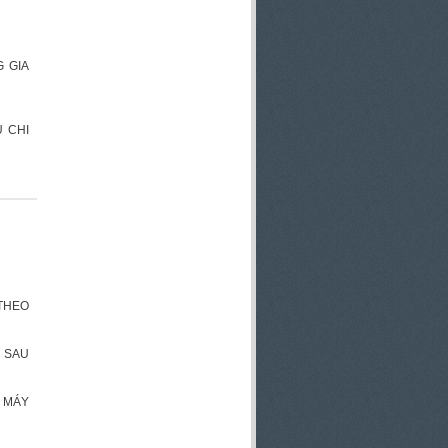
 GIA
 CHI
 THEO
 SAU
 MÁY