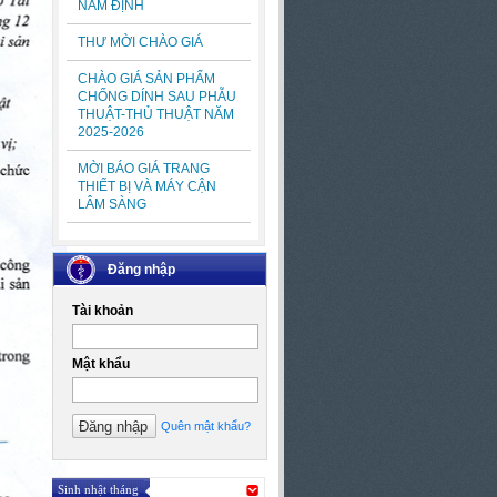
NAM ĐỊNH
THƯ MỜI CHÀO GIÁ
CHÀO GIÁ SẢN PHẨM
CHỐNG DÍNH SAU PHẪU
THUẬT-THỦ THUẬT NĂM
2025-2026
MỜI BÁO GIÁ TRANG
THIẾT BỊ VÀ MÁY CẬN
LÂM SÀNG
Đăng nhập
Tài khoản
Mật khẩu
Quên mật khẩu?
Sinh nhật tháng