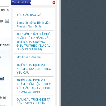
Tin tức nổi bật
, mua
YÊU CẦU BÁO GIÁ
Sau sinh mổ tại Bệnh viện
Phụ sản Nam Định
THƯ MỜI CHÀO GIÁ GHẾ
NGỒI Y TẾ ĐA NĂNG VÀ
TRIỂN KHAI GIƯỜNG
ĐIỀU TRỊ THEO YÊU CẦU
(PHÒNG GIA ĐÌNH)
Mời tư vấn đấu thầu
TRIỂN KHAI DỊCH VỤ
KHÁM CHỮA BỆNH THEO
YÊU CẦU
TRIỂN KHAI DỊCH VỤ
KHÁM CHỮA BỆNH THEO
YÊU CẦU: DỊCH VỤ SINH
PHÒNG GIA ĐÌNH
GIẢM ĐAU TRONG ĐẺ TẠI
BỆNH VIỆN PHỤ SẢN