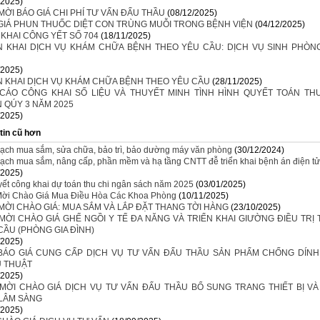
/2025)
MỜI BÁO GIÁ CHI PHÍ TƯ VẤN ĐẤU THẦU
(08/12/2025)
GIÁ PHUN THUỐC DIỆT CON TRÙNG MUỖI TRONG BỆNH VIỆN
(04/12/2025)
 KHAI CÔNG YẾT SỐ 704
(18/11/2025)
N KHAI DỊCH VỤ KHÁM CHỮA BỆNH THEO YÊU CẦU: DỊCH VỤ SINH PHÒNG
/2025)
N KHAI DỊCH VỤ KHÁM CHỮA BỆNH THEO YÊU CẦU
(28/11/2025)
CÁO CÔNG KHAI SỐ LIỆU VÀ THUYẾT MINH TÌNH HÌNH QUYẾT TOÁN THU
 QÚY 3 NĂM 2025
/2025)
tin cũ hơn
ạch mua sắm, sửa chữa, bảo trì, bảo dường máy văn phòng
(30/12/2024)
ạch mua sắm, nâng cấp, phần mềm và hạ tầng CNTT đễ triển khai bệnh án điện tử
/2025)
yết công khai dự toán thu chi ngân sách năm 2025
(03/01/2025)
ời Chào Giá Mua Điều Hòa Các Khoa Phòng
(10/11/2025)
MỜI CHÀO GIÁ: MUA SẮM VÀ LẮP ĐẶT THANG TỜI HÀNG
(23/10/2025)
MỜI CHÀO GIÁ GHẾ NGỒI Y TẾ ĐA NĂNG VÀ TRIỂN KHAI GIƯỜNG ĐIỀU TRỊ
CẦU (PHÒNG GIA ĐÌNH)
/2025)
BÁO GIÁ CUNG CẤP DỊCH VỤ TƯ VẤN ĐẤU THẦU SẢN PHẨM CHỐNG DÍNH
 THUẬT
/2025)
MỜI CHÀO GIÁ DỊCH VỤ TƯ VẤN ĐẤU THẦU BỔ SUNG TRANG THIẾT BỊ VÀ
LÂM SÀNG
/2025)