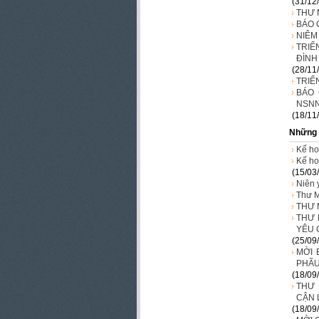
(31/12
THƯ 
BÁO 
NIÊM
TRIỂ
ĐÌNH
(28/11
TRIỂ
BÁO 
NSNN
(18/11
Những 
Kế ho
Kế ho
(15/03
Niên 
Thư M
THƯ 
THƯ 
YÊU 
(25/09
MỜI 
PHÃU
(18/09
THƯ 
CẬN 
(18/09