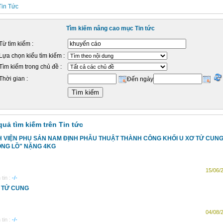
Tin Tức
Tìm kiếm nâng cao mục Tin tức
Từ tìm kiếm :
Lựa chọn kiểu tìm kiếm :
Tìm kiếm trong chủ đề :
Thời gian :
Đến ngày
quả tìm kiếm trên Tin tức
 VIỆN PHỤ SẢN NAM ĐỊNH PHẪU THUẬT THÀNH CÔNG KHỐI U XƠ TỬ CUN
NG LỒ" NẶNG 4KG
15/06/
tin :
-/-
 TỬ CUNG
04/08/
tin :
-/-