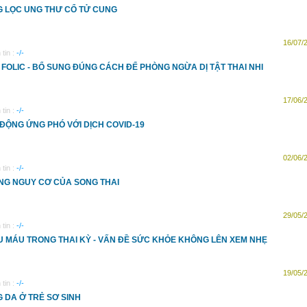
 LỌC UNG THƯ CỔ TỬ CUNG
16/07/
tin :
-/-
 FOLIC - BỔ SUNG ĐÚNG CÁCH ĐỂ PHÒNG NGỪA DỊ TẬT THAI NHI
17/06/
tin :
-/-
ĐỘNG ỨNG PHÓ VỚI DỊCH COVID-19
02/06/
tin :
-/-
G NGUY CƠ CỦA SONG THAI
29/05/
tin :
-/-
U MÁU TRONG THAI KỲ - VẤN ĐỀ SỨC KHỎE KHÔNG LÊN XEM NHẸ
19/05/
tin :
-/-
 DA Ở TRẺ SƠ SINH