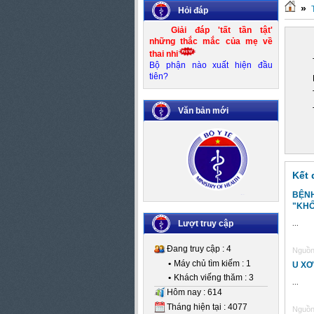
»
Hỏi đáp
Giải đáp 'tất tần tật'
những thắc mắc của mẹ về
thai nhi
Bộ phận nào xuất hiện đầu
tiên?
Văn bản mới
Kết 
BỆNH
Số:
Số 83/KH-UBND
"KHỔ
Tên:
(Kế hoạch thực hiện Đề án
Kiểm soát mất cân bằng giới
Lượt truy cập
...
tính khi sinh giai đoạn 2016-
2020)
Đang truy cập : 4
Nguồn 
Ngày BH: (24/10/2016)
•
Máy chủ tìm kiếm : 1
U XƠ
•
Khách viếng thăm : 3
...
Hôm nay : 614
Tháng hiện tại : 4077
Nguồn 