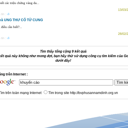
iết các triệu chứng vàng da...
13/03/
tin :
-/-
và UNG THƯ CỔ TỬ CUNG
điều cần biết?...
28/02/
tin :
-/-
Tìm thấy tổng cộng 9 kết quả
kết quả này không như mong đợi, bạn hãy thử sử dụng công cụ tìm kiếm của G
dưới đây!
ng trên Internet :
ìm trên toàn mạng Internet
Tìm trong site http://bvphusannamdinh.org.vn