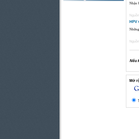
Nhận b
Nguồn 
HPV 
Những 
Nguồn 
Nếu 
Mở rộ
T