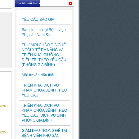
Tin tức nổi bật
YÊU CẦU BÁO GIÁ
Sau sinh mổ tại Bệnh viện
Phụ sản Nam Định
THƯ MỜI CHÀO GIÁ GHẾ
NGỒI Y TẾ ĐA NĂNG VÀ
TRIỂN KHAI GIƯỜNG
ĐIỀU TRỊ THEO YÊU CẦU
(PHÒNG GIA ĐÌNH)
Mời tư vấn đấu thầu
TRIỂN KHAI DỊCH VỤ
G
KHÁM CHỮA BỆNH THEO
YÊU CẦU
TRIỂN KHAI DỊCH VỤ
2026 -
KHÁM CHỮA BỆNH THEO
YÊU CẦU: DỊCH VỤ SINH
PHÒNG GIA ĐÌNH
GIẢM ĐAU TRONG ĐẺ TẠI
2025 -
BỆNH VIỆN PHỤ SẢN