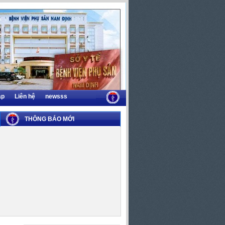
áp
Liên hệ
newsss
THÔNG BÁO MỚI