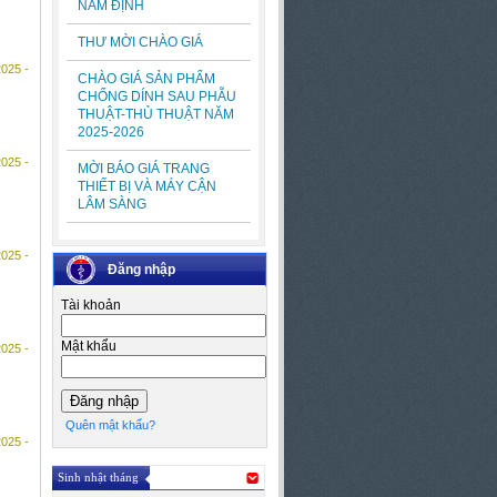
NAM ĐỊNH
THƯ MỜI CHÀO GIÁ
2025 -
CHÀO GIÁ SẢN PHẨM
CHỐNG DÍNH SAU PHẪU
THUẬT-THỦ THUẬT NĂM
2025-2026
2025 -
MỜI BÁO GIÁ TRANG
THIẾT BỊ VÀ MÁY CẬN
LÂM SÀNG
2025 -
Đăng nhập
Tài khoản
Mật khẩu
2025 -
Quên mật khẩu?
2025 -
Sinh nhật tháng