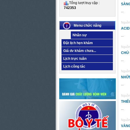
Tổng lượt truy cập :
SÀNG
742353
...
Nguồn 
Menu chức năng
ACID
Nhân sự
...
Đặt lịch hẹn khám
Nguồn 
Giá dv khám chưa...
CHỦ 
Lịch trực tuần
...
Lịch công tác
Nguồn 
NHỮN
...
Nguồn 
THIẾ
...
Nguồn 
VÀNG