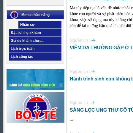
Ma túy tiếp tục là vấn đề nhức nhối 
khỏe con người và sự phát triển bền 
Menu chức năng
khoa, việc sử dụng ma túy không chỉ
Nhân sự
còn để lại những hậu quả lâu dài đối v
Đặt lịch hẹn khám
Nguồn tin :
-/-
Giá dv khám chưa...
VIÊM DA THƯỜNG GẶP Ở T
Lịch trực tuần
...
Lịch công tác
Nguồn tin :
-/-
Hành trình sinh con không b
...
Nguồn tin :
-/-
SÀNG LỌC UNG THƯ CỔ T
...