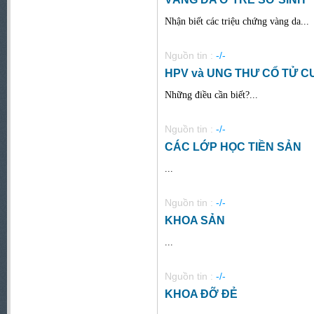
Nhận biết các triệu chứng vàng da...
Nguồn tin :
-/-
HPV và UNG THƯ CỔ TỬ C
Những điều cần biết?...
Nguồn tin :
-/-
CÁC LỚP HỌC TIỀN SẢN
...
Nguồn tin :
-/-
KHOA SẢN
...
Nguồn tin :
-/-
KHOA ĐỠ ĐẺ