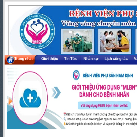
Trang nhất
Giới thiệu
Tin Tức
Nhân sự
Lịch công tác
V