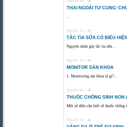
Nguồn tin :
-/-
THAI NGOÀI TƯ CUNG: CH
...
Nguồn tin :
-/-
TẮC TIA SỮA CÓ BIỂU HI
Nguyên nhân gây tắc tia sữa...
Nguồn tin :
-/-
MONITOR SẢN KHOA
1. Monitoring sản khoa là gì?...
Nguồn tin :
-/-
THUỐC CHỐNG SINH NON 
Một số điều cần biết về thuốc chống s
Nguồn tin :
-/-
VÀNG DA Ở TRẺ SƠ SINH