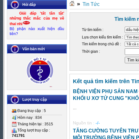
»
Tin Tức
Hỏi đáp
Giải đáp 'tất tần tật'
những thắc mắc của mẹ về
Tìm kiếm 
thai nhi
Bộ phận nào xuất hiện đầu
Từ tìm kiếm :
tiên?
Lựa chọn kiểu tìm kiếm :
Tìm kiếm trong chủ đề :
Văn bản mới
Thời gian :
Kết quả tìm kiếm trên Ti
Số:
Số 83/KH-UBND
BỆNH VIỆN PHỤ SẢN NAM
Tên:
(Kế hoạch thực hiện Đề án
KHỐI U XƠ TỬ CUNG "KH
Kiểm soát mất cân bằng giới
Lượt truy cập
tính khi sinh giai đoạn 2016-
...
2020)
Đang truy cập : 5
Ngày BH: (24/10/2016)
Hôm nay : 834
Nguồn tin :
-/-
Tháng hiện tại : 3515
TĂNG CƯỜNG TUYÊN TRU
Tổng lượt truy cập :
741791
MÔI TRƯỜNG BỆNH VIỆN 